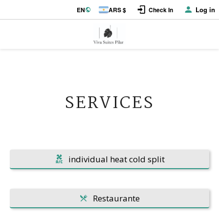
Log in
EN
ARS $
Check In
SERVICES
individual heat cold split
Restaurante