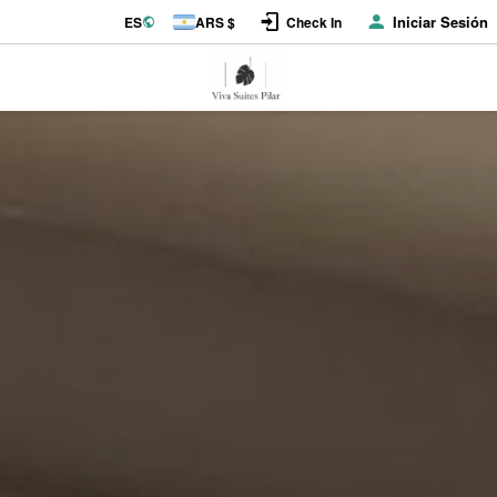
Iniciar Sesión
ES
ARS $
Check In