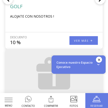
GOLF
ALOJATE CON NOSOTROS !
DESCUENTO
VER MÁS
10
%
Conoce nuestro Espacio
Ejecutivo
Hawswagen
MENÚ
CONTACTO
COMPARTIR
FOTOS
RESERVAR