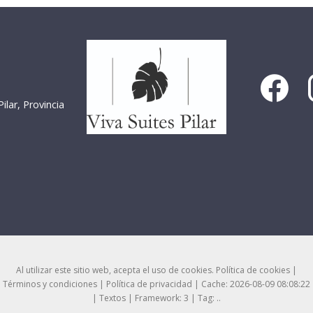
lar, Provincia
Al utilizar este sitio web, acepta el uso de cookies.
Política de cookies
|
Términos y condiciones
|
Política de privacidad
|
Cache: 2026-08-09 08:08:22
|
Textos
|
Framework: 3 |
Tag:
..